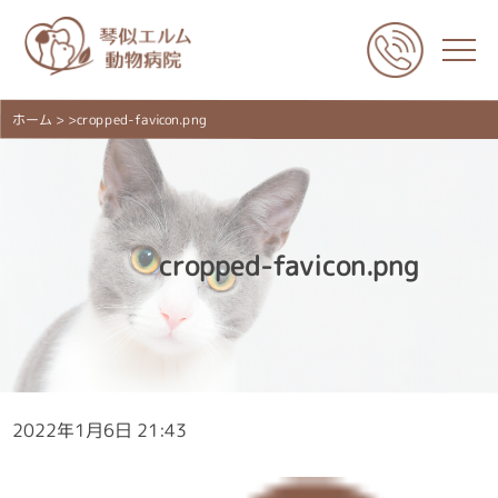
ホーム
> >cropped-favicon.png
cropped-favicon.png
2022年1月6日 21:43